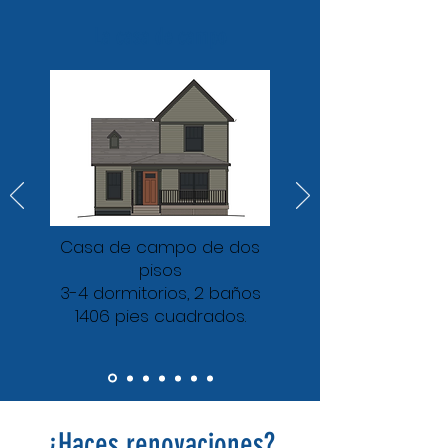
La casa de campo
Casa de campo de dos
pisos
3-4 dormitorios, 2 baños
1406 pies cuadrados.
¿Haces renovaciones?