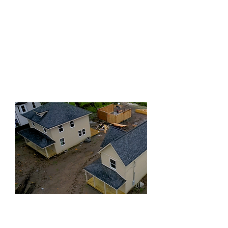
Actuamos como nuestro propio
desarrollador y contratista general.
Controlamos todo el proceso y
contratamos a subcontratistas de
confianza con años de experiencia.
Nos aseguramos de obtener todos
los permisos y de que todo esté al
día con los códigos y regulaciones
municipales, estatales y federales.