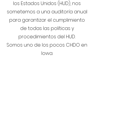
los Estados Unidos (HUD), nos
sometemos a una auditoría anual
para garantizar el cumplimiento
de todas las políticas y
procedimientos del HUD.
Somos uno de los pocos CHDO en
Iowa.
Como desarrollador y
contratista general de
Todas las casas de HOME,
Inc.
Nosotros controlamos el
proceso