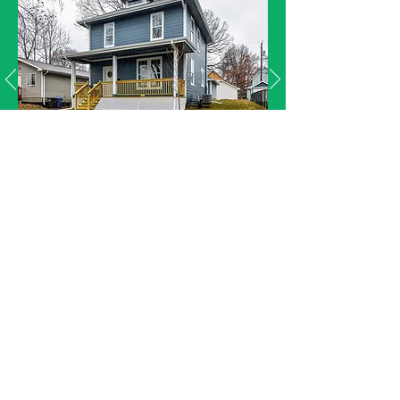
¿Has visto algún terreno vacío
últimamente?